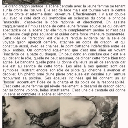
Ce grand dragon partage la scène centrale avec la jeune femme se tenant
sur la droite de l'œuvre. Elle est de face mais est tournée vers le centre
sur sa droite et referme donc l'ouverture. Effectivement, il y a un double
jeu avec le côté droit qui symbolise en sciences du corps le principe
"masculin", c'est-à-dire le côté rationnel et directionnel. On assiste
tragiquement à l'impuissance de cette jeune femme soucieuse qui devient
spectatrice de la scène car elle figure complètement perdue et n'est pas
en mesure d'agir pour soulager et guider cette force intérieure tourmentée.
Cette idée de "direction" est d'ailleurs rendue évidente par la selle de
voyage qu'on aperçoit derrière, attachée au corps du dragon, et qui
constitue aussi, avec les chaines, le point d'attache indéfectible entre les
deux entités. On comprend également que c'est une aliée en voyant
l'inactivité de la patte du dragon. On peut donc en conclure que c'est elle
qui détient le rôle, qu'elle ne peut assumer, de diriger cette force bien trop
agitée. Le bandana qu'elle porte lui donne d'ailleurs un air de servante car
elle est au service de cette force. Les ailes à ses genoux sont des
symboles illustrant encore son rôle de pilote qui cherche à avancer et
décoller. Un phénix orné d'une pierre précieuse est dessiné sur l'armure
recouvrant sa poitrine. Ses épaules inclinées qui lui donnent un air
"bossu" accentuent l'idée de la charge et du poids de la responsabilité.
C'est cette jeune femme qui révèle réellement le désarroi du dragon déchu
par sa bonne volonté, hélas insuffisante. C'est une clé centrale qui donne
un sens et complète la scène et l'émotion.