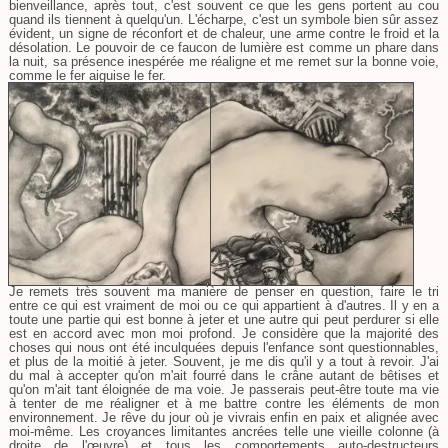
bienveillance, après tout, c'est souvent ce que les gens portent au cou
quand ils tiennent à quelqu'un. L'écharpe, c'est un symbole bien sûr assez
évident, un signe de réconfort et de chaleur, une arme contre le froid et la
désolation. Le pouvoir de ce faucon de lumière est comme un phare dans
la nuit, sa présence inespérée me réaligne et me remet sur la bonne voie,
comme le fer aiguise le fer.
Je remets très souvent ma manière de penser en question, faire le tri
entre ce qui est vraiment de moi ou ce qui appartient à d'autres. Il y en a
toute une partie qui est bonne à jeter et une autre qui peut perdurer si elle
est en accord avec mon moi profond. Je considère que la majorité des
choses qui nous ont été inculquées depuis l'enfance sont questionnables,
et plus de la moitié à jeter. Souvent, je me dis qu'il y a tout à revoir. J'ai
du mal à accepter qu'on m'ait fourré dans le crâne autant de bêtises et
qu'on m'ait tant éloignée de ma voie. Je passerais peut-être toute ma vie
à tenter de me réaligner et à me battre contre les éléments de mon
environnement. Je rêve du jour où je vivrais enfin en paix et alignée avec
moi-même. Les croyances limitantes ancrées telle une vieille colonne (à
droite de l'œuvre) et tous les comportements auto-destructeurs