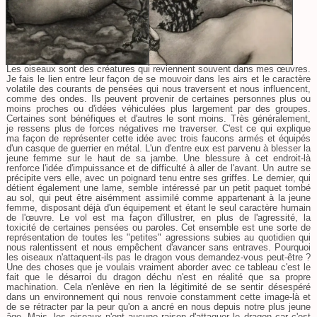
Les oiseaux sont des créatures qui reviennent souvent dans mes œuvres.
Je fais le lien entre leur façon de se mouvoir dans les airs et le caractère
volatile des courants de pensées qui nous traversent et nous influencent,
comme des ondes. Ils peuvent provenir de certaines personnes plus ou
moins proches ou d'idées véhiculées plus largement par des groupes.
Certaines sont bénéfiques et d'autres le sont moins. Très généralement,
je ressens plus de forces négatives me traverser. C'est ce qui explique
ma façon de représenter cette idée avec trois faucons armés et équipés
d'un casque de guerrier en métal. L'un d'entre eux est parvenu à blesser la
jeune femme sur le haut de sa jambe. Une blessure à cet endroit-là
renforce l'idée d'impuissance et de difficulté à aller de l'avant. Un autre se
précipite vers elle, avec un poignard tenu entre ses griffes. Le dernier, qui
détient également une lame, semble intéressé par un petit paquet tombé
au sol, qui peut être aisémment assimilé comme appartenant à la jeune
femme, disposant déjà d'un équipement et étant le seul caractère humain
de l'œuvre. Le vol est ma façon d'illustrer, en plus de l'agressité, la
toxicité de certaines pensées ou paroles. Cet ensemble est une sorte de
représentation de toutes les "petites" agressions subies au quotidien qui
nous ralentissent et nous empêchent d'avancer sans entraves. Pourquoi
les oiseaux n'attaquent-ils pas le dragon vous demandez-vous peut-être ?
Une des choses que je voulais vraiment aborder avec ce tableau c'est le
fait que le désarroi du dragon déchu n'est en réalité que sa propre
machination. Cela n'enlève en rien la légitimité de se sentir désespéré
dans un environnement qui nous renvoie constamment cette image-là et
de se rétracter par la peur qu'on a ancré en nous depuis notre plus jeune
âge. Mais, les oiseaux n'ont aucune raison d'attaquer le dragon car c'est