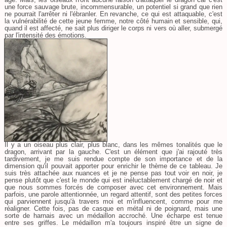
une force sauvage brute, incommensurable, un potentiel si grand que rien
ne pourrait l'arrêter ni l'ébranler. En revanche, ce qui est attaquable, c'est
la vulnérabilité de cette jeune femme, notre côté humain et sensible, qui,
quand il est affecté, ne sait plus diriger le corps ni vers où aller, submergé
par l'intensité des émotions.
Il y a un oiseau plus clair, plus blanc, dans les mêmes tonalités que le
dragon, arrivant par la gauche. C'est un élément que j'ai rajouté très
tardivement, je me suis rendue compte de son importance et de la
dimension qu'il pouvait apporter pour enrichir le thème de ce tableau. Je
suis très attachée aux nuances et je ne pense pas tout voir en noir, je
pense plutôt que c'est le monde qui est inéluctablement chargé de noir et
que nous sommes forcés de composer avec cet environnement. Mais
parfois, une parole attentionnée, un regard attentif, sont des petites forces
qui parviennent jusqu'à travers moi et m'influencent, comme pour me
réaligner. Cette fois, pas de casque en métal ni de poignard, mais une
sorte de harnais avec un médaillon accroché. Une écharpe est tenue
entre ses griffes. Le médaillon m'a toujours inspiré être un signe de