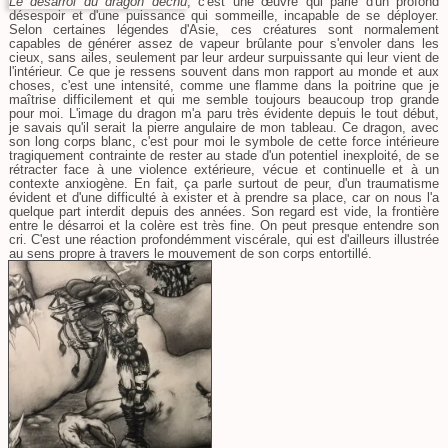
Le désarroi du dragon déchu
, c'est une œuvre qui parle d'un profond
désespoir et d'une puissance qui sommeille, incapable de se déployer.
Selon certaines légendes d'Asie, ces créatures sont normalement
capables de générer assez de vapeur brûlante pour s'envoler dans les
cieux, sans ailes, seulement par leur ardeur surpuissante qui leur vient de
l'intérieur. Ce que je ressens souvent dans mon rapport au monde et aux
choses, c'est une intensité, comme une flamme dans la poitrine que je
maîtrise difficilement et qui me semble toujours beaucoup trop grande
pour moi. L'image du dragon m'a paru très évidente depuis le tout début,
je savais qu'il serait la pierre angulaire de mon tableau. Ce dragon, avec
son long corps blanc, c'est pour moi le symbole de cette force intérieure
tragiquement contrainte de rester au stade d'un potentiel inexploité, de se
rétracter face à une violence extérieure, vécue et continuelle et à un
contexte anxiogène. En fait, ça parle surtout de peur, d'un traumatisme
évident et d'une difficulté à exister et à prendre sa place, car on nous l'a
quelque part interdit depuis des années. Son regard est vide, la frontière
entre le désarroi et la colère est très fine. On peut presque entendre son
cri. C'est une réaction profondémment viscérale, qui est d'ailleurs illustrée
au sens propre à travers le mouvement de son corps entortillé.