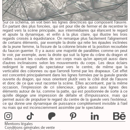
Sur ce schéma, on voit bien les lignes directrices qui composent l'œuvre.
En partant des plus foncées, qui ont pour rôle de fermer et de recentrer le
regard vers la scène principale, aux intermédiaires qui élancent le regard
et ajoute la dynamique, et enfin à la plus claire, qui illustre les trois
regards croisés à équidistance. On remarque plus facilement l'alignement
de certains éléments, par exemple la droite qui relie les épaules inclinées
de la jeune femme, la fissure de la colonne brisée et la position recourbée
du faucon guerrier. Il y a aussi une majorité de parallèles comme on peut
le voir, par exemple, avec la droite qui suit la ligne du crâne du dragon et
celles suivant les courbes de son corps mais qu'on aperçoit aussi dans
d'autres inclinaisons selon les mouvements du corps. Les deux éclairs
redirigent le regard du spectateur vers le centre, de même que la
verticalité des colonnes ou que l'arrondi formé par les drapeaux. Cet effet
est concentré principalement dans les lignes formées par la gueule grande
ouverte du dragon, qui nous orientent plutôt vers le côté droit de l'œuvre
et donc de ce que veut raconter la scène. Elles accentuent, par la même
occasion, l'impression de cri silencieux, grâce aussi aux lignes des
éléments autour de lui, comme la patte, qui est positionnée de sorte à ce
qu'elle dégage une impression de défaite et d'impuissance, mais qui
permet aussi de propulser le regard du centre de la gueule vers l'extérieur,
ce qui donne une dynamique de puissance complètement invisible à l'œil
nu mais qui est inconsciemment assimilée par le spectateur.
Mentions légales
Conditions générales de vente